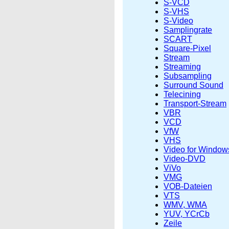
S-VCD
S-VHS
S-Video
Samplingrate
SCART
Square-Pixel
Stream
Streaming
Subsampling
Surround Sound
Telecining
Transport-Stream
VBR
VCD
VfW
VHS
Video for Window
Video-DVD
ViVo
VMG
VOB-Dateien
VTS
WMV, WMA
YUV, YCrCb
Zeile