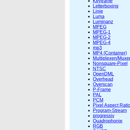
Keyframe
Letterboxing
Linie
Luma
Luminanz
MPEG
MPEG-1
MPEG-2
MPEG-4
mp3
MP4 (Container)
Multiplexen/Muxe
Nonsquare-Pixel
NTSC
OpenDML
Overhead
Overscan
P-Frame
PAL
PCM
Pixel Aspect Rati
Program-Stream
progressiv
Quadrophonie
RGB