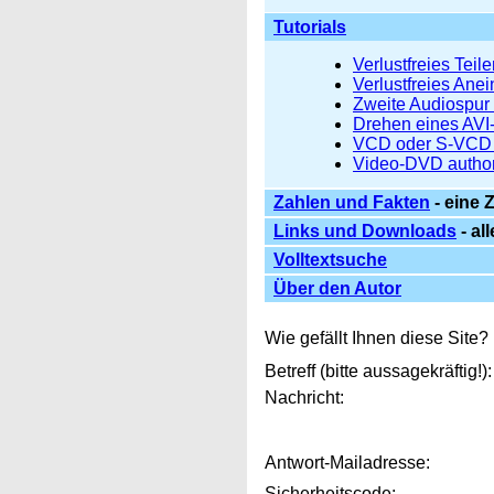
Tutorials
Verlustfreies Teile
Verlustfreies Ane
Zweite Audiospur 
Drehen eines AVI
VCD oder S-VCD 
Video-DVD autho
Zahlen und Fakten
- eine
Links und Downloads
- al
Volltextsuche
Über den Autor
Wie gefällt Ihnen diese Site
Betreff (bitte aussagekräftig!):
Nachricht:
Antwort-Mailadresse:
Sicherheitscode: