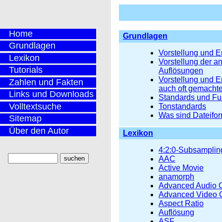
Home
Grundlagen
Grundlagen
Vorstellung und E
Lexikon
Vorstellung der a
Tutorials
Auflösungen
Vorstellung und E
Zahlen und Fakten
auch oft gemacht
Links und Downloads
Standards und Fu
Volltextsuche
Tonstandards
Was sind Dateifo
Sitemap
Über den Autor
Lexikon
4:2:0-Subsamplin
AAC
Active Movie
anamorph
Advanced Audio 
Advanced Video 
Aspect Ratio
Auflösung
ASF