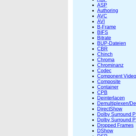
ASP
Authoring
AVC
AVI
B-Frame
BIFS
Bitrate
BUP-Dateien
CBR
Chinch
Chroma
Chrominanz
Codec
Component Vide
Composite
Container
CPB
Deinterlacen
Demultiplexen/D
DirectShow
Dolby Surround P
Dolby Surround Pr
Dropped Frames
DShow