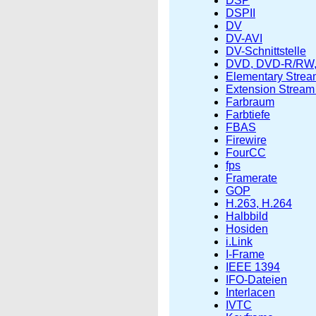
DSP
DSPII
DV
DV-AVI
DV-Schnittstelle
DVD, DVD-R/RW
Elementary Strea
Extension Stream
Farbraum
Farbtiefe
FBAS
Firewire
FourCC
fps
Framerate
GOP
H.263, H.264
Halbbild
Hosiden
i.Link
I-Frame
IEEE 1394
IFO-Dateien
Interlacen
IVTC