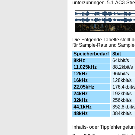
unterzubringen. 5.1-AC3-Str
Die Folgende Tabelle stellt
für Sample-Rate und Sample-
Speicherbedarf
8bit
8kHz
64kbit/s
11,025kHz
88,2kbit/s
12kHz
96kbit/s
16kHz
128kbit/s
22,05kHz
176,4kbit/
24kHz
192kbit/s
32kHz
256kbit/s
44,1kHz
352,8kbit/
48kHz
384kbit/s
Inhalts- oder Tippfehler gefu