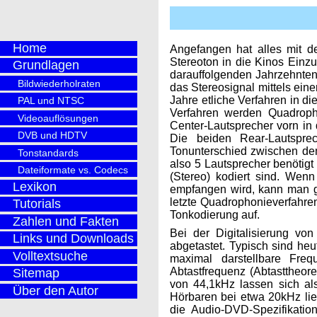
Home
Angefangen hat alles mit 
Stereoton in die Kinos Einz
Grundlagen
darauffolgenden Jahrzehnten
Bildwiederholraten
das Stereosignal mittels eine
Jahre etliche Verfahren in d
PAL und NTSC
Verfahren werden Quadroph
Videoauflösungen
Center-Lautsprecher vorn in d
DVB und HDTV
Die beiden Rear-Lautspre
Tonunterschied zwischen dem
Tonstandards
also 5 Lautsprecher benötig
Dateiformate vs. Codecs
(Stereo) kodiert sind. Wen
Lexikon
empfangen wird, kann man g
letzte Quadrophonieverfahre
Tutorials
Tonkodierung auf.
Zahlen und Fakten
Bei der Digitalisierung vo
Links und Downloads
abgetastet. Typisch sind he
Volltextsuche
maximal darstellbare Fre
Abtastfrequenz (Abtasttheor
Sitemap
von 44,1kHz lassen sich al
Über den Autor
Hörbaren bei etwa 20kHz lie
die Audio-DVD-Spezifikation