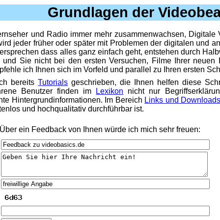
Grundlagen der Videobea
ernseher und Radio immer mehr zusammenwachsen, Digitale V
d jeder früher oder später mit Problemen der digitalen und a
versprechen dass alles ganz einfach geht, entstehen durch Halb
en und Sie nicht bei den ersten Versuchen, Filme Ihrer neue
ehle ich Ihnen sich im Vorfeld und parallel zu Ihren ersten Sc
ich bereits
Tutorials
geschrieben, die Ihnen helfen diese Schri
ahrene Benutzer finden im
Lexikon
nicht nur Begriffserkläru
ante Hintergrundinformationen. Im Bereich
Links und Download
tenlos und hochqualitativ durchführbar ist.
? Über ein Feedback von Ihnen würde ich mich sehr freuen: