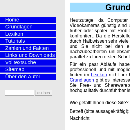
Grund
Home
Heutzutage, da Computer
Videokameras günstig sind 
Grundlagen
früher oder später mit Prob
Lexikon
konfrontiert. Da die Herste
Tutorials
durch Halbwissen sehr viele 
und Sie nicht bei den er
Zahlen und Fakten
nachzubearbeiten unliebsam
Links und Downloads
parallel zu Ihren ersten Schr
Volltextsuche
Für ein paar Abläufe habe
Sitemap
professionell und mit mögli
finden im
Lexikon
nicht nur 
Über den Autor
Grundlagen
gibt es interess
Sie Free- und Sharewarepr
hochqualitativ durchführbar is
Wie gefällt Ihnen diese Site
Betreff (bitte aussagekräftig!):
Nachricht: